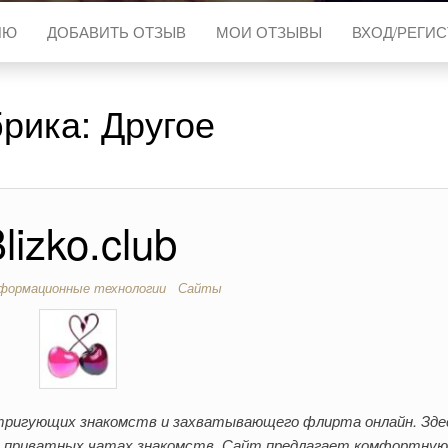
ИЮ
ДОБАВИТЬ ОТЗЫВ
МОИ ОТЗЫВЫ
ВХОД/РЕГИ
брика:
Другое
lizko.club
формационные технологии
Сайты
интригующих знакомств и захватывающего флирта онлайн. Зде
 приватных чатах знакомств. Сайт предлагает комфортную