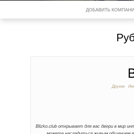
ДОБАВИТЬ КОМПАН
Ру
B
Другое
Ин
Blizko.club открывает для вас двери в мир 
можете насладиться живым общением в