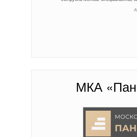
А
МКА «Пан