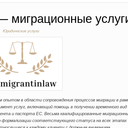
 — миграционные услуг
Юридические услуги
м опытом в области сопровождения процессов миграции в рам
имент услуг, включающий помощь в получении временного вид
дента и паспорта ЕС. Весьма квалифицированные миграционн
о формализации соответствующего статуса на всех этапах
тносящиеся к каждому клиенту с должным вниманием,…