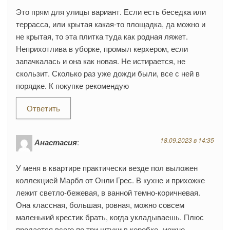
Это прям для улицы вариант. Если есть беседка или
террасса, или крытая какая-то площадка, да можно и
не крытая, то эта плитка туда как родная ляжет.
Неприхотлива в уборке, промыл керхером, если
запачкалась и она как новая. Не истирается, не
скользит. Сколько раз уже дожди были, все с ней в
порядке. К покупке рекомендую
Ответить
18.09.2023 в 14:35
Анастасия
:
У меня в квартире практически везде пол выложен
коллекцией Марбл от Онли Грес. В кухне и прихожке
лежит светло-бежевая, в ванной темно-коричневая.
Она классная, большая, ровная, можно совсем
маленький крестик брать, когда укладываешь. Плюс
продается всего по три штуки в коробке, можно